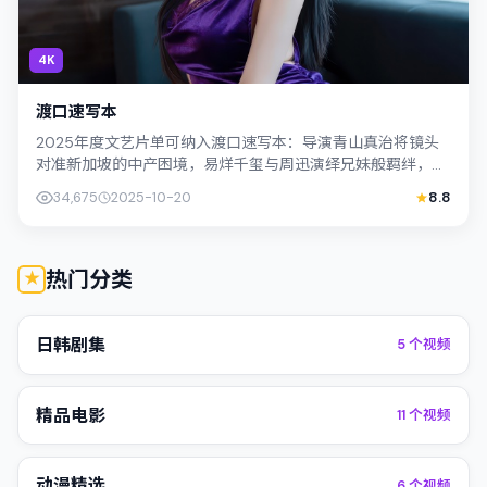
4K
渡口速写本
2025年度文艺片单可纳入渡口速写本：导演青山真治将镜头
对准新加坡的中产困境，易烊千玺与周迅演绎兄妹般羁绊，文
本层面兼顾悬疑线索与情感救赎，搜索...
34,675
2025-10-20
8.8
热门分类
日韩剧集
5
个视频
精品电影
11
个视频
动漫精选
6
个视频