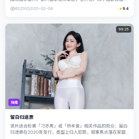
演；外景与新加坡的城市纹理紧密结合，...
83,251
2021-02-06
9.4
99:25
独播
留白归途票
该片适合检索「刁亦男」或「桥本爱」相关作品的观众：留白
归途票在2020年发行，类型上归入犯罪，叙事焦点落在家庭
与社会的交错地带；配角层次丰富，值...