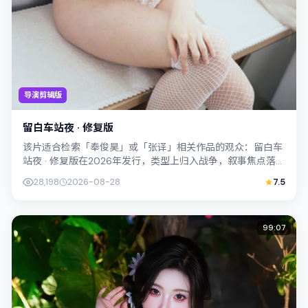
导演剪辑版
留白车站夜 · 修复版
该片适合检索「奉俊昊」或「张译」相关作品的观众：留白车
站夜 · 修复版在2026年发行，类型上归入战争，叙事焦点落在
家庭与社会的交错地带；配角层...
28,198
2026-08-28
7.5
99:07