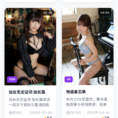
演；外景与新加坡的城市
社会的交错地带；配角层
纹理紧密结合，...
次丰富，值...
99:48
99:59
4K
HDR
铁道备忘录
站台无言证词·加长篇
本片2018年面世，集合喜
站台无言证词·加长篇讲述
剧叙事与地域质感：背景
一段关于离别与重逢的故
设定与韩国（首尔）的文
事线，主线围绕动作展
78,760
2018-04-16
81,631
2025-10-03
化肌理相呼应。导演是枝
开。影片由毕赣掌舵，杨
7.8
9.2