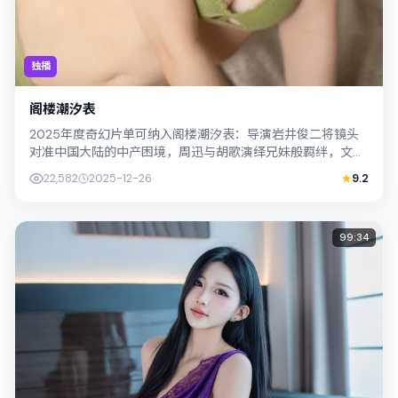
独播
阁楼潮汐表
2025年度奇幻片单可纳入阁楼潮汐表：导演岩井俊二将镜头
对准中国大陆的中产困境，周迅与胡歌演绎兄妹般羁绊，文本
层面兼顾悬疑线索与情感救赎，搜索引...
22,582
2025-12-26
9.2
99:34