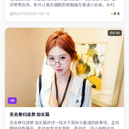
洪常秀执导。影片以真实细腻的笔触描写普通人处境，木村拓
哉与染谷将太的对手戏张力十足，...
83,571
2020-05-13
8.9
99:44
4K
无名巷归途票·加长篇
无名巷归途票·加长篇讲述一段关于离别与重逢的故事线，主线
围绕战争展开。影片由李沧东掌舵，苍井优、凤小岳联合出