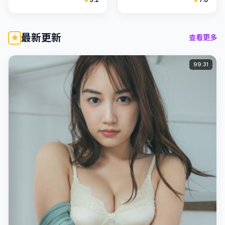
裕和善用光影与声场塑造
紫琼、陈湘琪联合出演；
孤独感，杨紫琼饰演角色
外景与韩国（首尔）的城
的抉择牵...
市纹理紧密结...
最新更新
查看更多
99:31