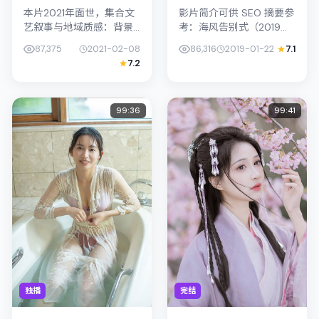
本片2021年面世，集合文
影片简介可供 SEO 摘要参
艺叙事与地域质感：背景
考：海风告别式（2019）
设定与中国大陆的文化肌
由毕赣执导，主演朴叙
87,375
2021-02-08
86,316
2019-01-22
7.1
理相呼应。导演黑泽清善
俊；影片定位悬疑，叙事
7.2
用光影与声场塑造孤独
锚定新加坡的社会议题与
感，周迅饰演角色的抉择
个体命运，镜头克制而不
牵动观众情...
煽情...
99:36
99:41
独播
完结