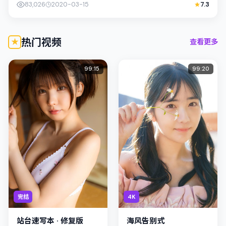
83,026
2020-03-15
7.3
热门视频
查看更多
99:15
99:20
完结
4K
站台速写本 · 修复版
海风告别式