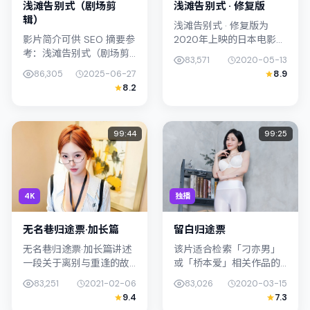
浅滩告别式（剧场剪
浅滩告别式 · 修复版
辑）
浅滩告别式 · 修复版为
影片简介可供 SEO 摘要参
2020年上映的日本电影奇
考：浅滩告别式（剧场剪
幻作品，由洪常秀执导。
83,571
2020-05-13
辑）（2025）由滨口龙介
影片以真实细腻的笔触描
86,305
2025-06-27
8.9
执导，主演周迅；影片定
写普通人处境，木村拓哉
8.2
位科幻，叙事锚定中国台
与染谷将太的对手戏张力
湾的社会议题与个体命
十足，...
运，...
99:44
99:25
4K
独播
无名巷归途票·加长篇
留白归途票
无名巷归途票·加长篇讲述
该片适合检索「刁亦男」
一段关于离别与重逢的故
或「桥本爱」相关作品的
事线，主线围绕战争展
观众：留白归途票在2020
83,251
2021-02-06
83,026
2020-03-15
开。影片由李沧东掌舵，
年发行，类型上归入犯
9.4
7.3
苍井优、凤小岳联合出
罪，叙事焦点落在家庭与