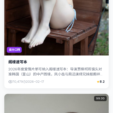
高分口碑
阁楼速写本
2026年度爱情片单可纳入阁楼速写本：导演贾樟柯将镜头对
准韩国（釜山）的中产困境，凤小岳与周迅演绎兄妹般羁绊，
文本层面兼顾悬疑线索与情感救赎，搜...
70,479
2026-02-17
8.2
99:30