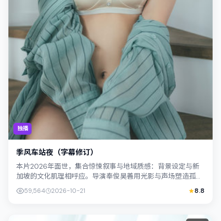
独播
季风车站夜（字幕修订）
本片2026年面世，集合惊悚叙事与地域质感：背景设定与新
加坡的文化肌理相呼应。导演奉俊昊善用光影与声场塑造孤独
感，陈湘琪饰演角色的抉择牵动观众情...
59,564
2026-10-21
8.8