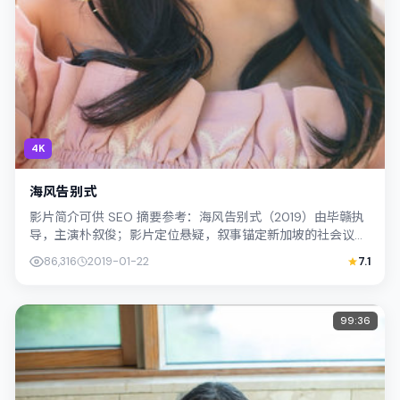
4K
海风告别式
影片简介可供 SEO 摘要参考：海风告别式（2019）由毕赣执
导，主演朴叙俊；影片定位悬疑，叙事锚定新加坡的社会议题
与个体命运，镜头克制而不煽情...
86,316
2019-01-22
7.1
99:36