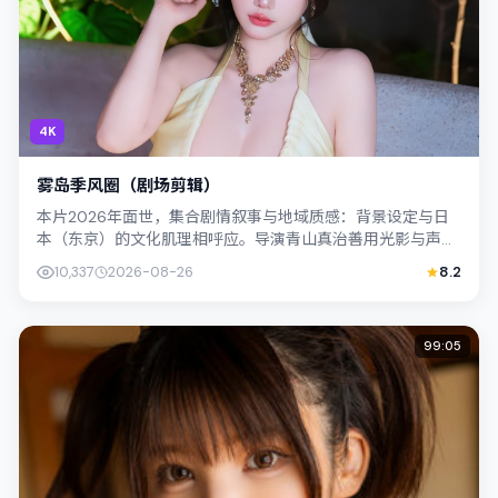
4K
雾岛季风圈（剧场剪辑）
本片2026年面世，集合剧情叙事与地域质感：背景设定与日
本（东京）的文化肌理相呼应。导演青山真治善用光影与声场
塑造孤独感，李康生饰演角色的抉择牵...
10,337
2026-08-26
8.2
99:05