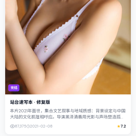
完结
站台速写本 · 修复版
本片2021年面世，集合文艺叙事与地域质感：背景设定与中国
大陆的文化肌理相呼应。导演黑泽清善用光影与声场塑造孤独
感，周迅饰演角色的抉择牵动观众情...
87,375
2021-02-08
7.2